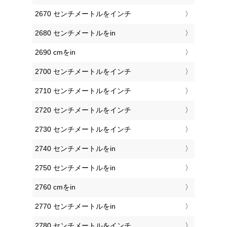
2670 センチメートルをインチ
2680 センチメートルをin
2690 cmをin
2700 センチメートルをインチ
2710 センチメートルをインチ
2720 センチメートルをインチ
2730 センチメートルをインチ
2740 センチメートルをin
2750 センチメートルをin
2760 cmをin
2770 センチメートルをin
2780 センチメートルをインチ