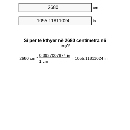
cm
=
in
Si për të kthyer në 2680 centimetra në
inç?
0.3937007874 in
2680 cm *
= 1055.11811024 in
1 cm