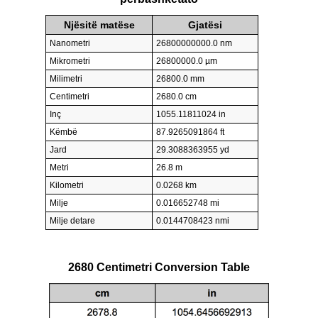
Njësitë matëse
Gjatësi
Nanometri
26800000000.0 nm
Mikrometri
26800000.0 µm
Milimetri
26800.0 mm
Centimetri
2680.0 cm
Inç
1055.11811024 in
Këmbë
87.9265091864 ft
Jard
29.3088363955 yd
Metri
26.8 m
Kilometri
0.0268 km
Milje
0.016652748 mi
Milje detare
0.0144708423 nmi
2680 Centimetri Conversion Table