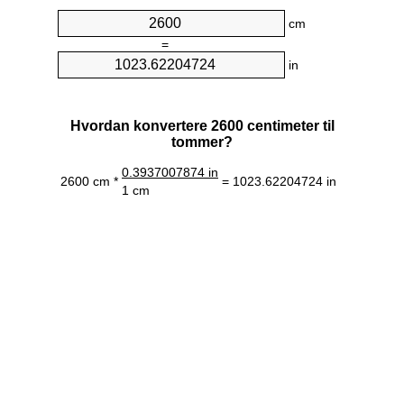
cm
=
in
Hvordan konvertere 2600 centimeter til
tommer?
0.3937007874 in
2600 cm *
= 1023.62204724 in
1 cm