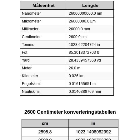
Måleenhet
Lengde
Nanometer
26000000000.0 nm
Mikrometer
26000000.0 µm
Millimeter
26000.0 mm
Centimeter
2600.0 cm
Tomme
1023.62204724 in
Fot
85.3018372703 ft
Yard
28.4339457568 yd
Meter
26.0 m
Kilometer
0.026 km
Engelsk mil
0.016155651 mi
Nautisk mil
0.0140388769 nmi
2600 Centimeter konverteringstabellen