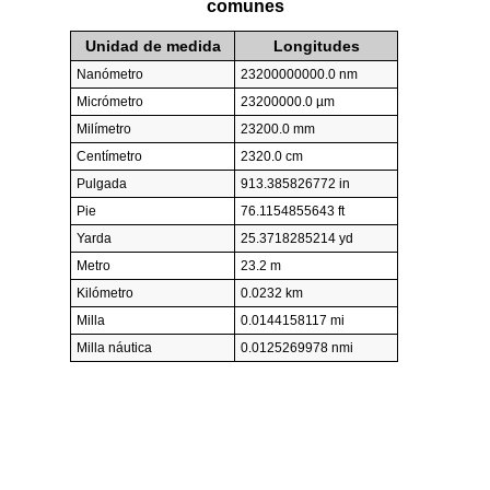
comunes
Unidad de medida
Longitudes
Nanómetro
23200000000.0 nm
Micrómetro
23200000.0 µm
Milímetro
23200.0 mm
Centímetro
2320.0 cm
Pulgada
913.385826772 in
Pie
76.1154855643 ft
Yarda
25.3718285214 yd
Metro
23.2 m
Kilómetro
0.0232 km
Milla
0.0144158117 mi
Milla náutica
0.0125269978 nmi