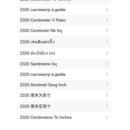
‎2320 сантиметр в дюйм
‎2320 Centimeter V Palec
‎2320 Centimetri Në Inç
‎2320 เซนติเมตรนิ้ว
‎2320 સેન્ટીમીટર ઇંચ
‎2320 Santimetre İnç
‎2320 сантиметр в дюйм
‎2320 Xentimét Sang Inch
‎2320 厘米为英寸
‎2320 厘米至英寸
‎2320 Centimetres To Inches