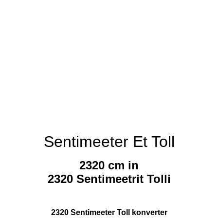
Sentimeeter Et Toll
2320 cm in
2320 Sentimeetrit Tolli
2320 Sentimeeter Toll konverter