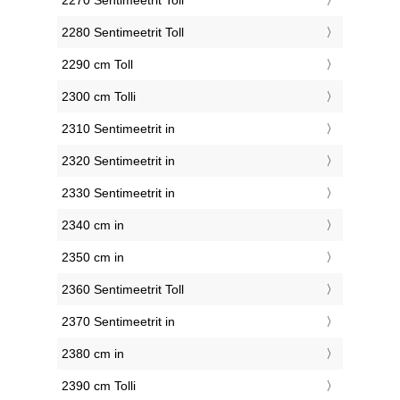
2270 Sentimeetrit Toll
2280 Sentimeetrit Toll
2290 cm Toll
2300 cm Tolli
2310 Sentimeetrit in
2320 Sentimeetrit in
2330 Sentimeetrit in
2340 cm in
2350 cm in
2360 Sentimeetrit Toll
2370 Sentimeetrit in
2380 cm in
2390 cm Tolli