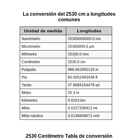
La conversión del 2530 cm a longitudes
comunes
Unidad de medida
Longitudes
Nanómetro
25300000000.0 nm
Micrómetro
25300000.0 µm
Milímetro
25300.0 mm
Centímetro
2530.0 cm
Pulgada
996.062992126 in
Pie
83.0052493438 ft
Yarda
27.6684164479 yd
Metro
25.3 m
Kilómetro
0.0253 km
Milla
0.0157206912 mi
Milla náutica
0.0136609071 nmi
2530 Centímetro Tabla de conversión