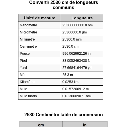
Convertir 2530 cm de longueurs
communs
Unité de mesure
Longueurs
Nanomètre
25300000000.0 nm
Micromètre
25300000.0 µm
Millimètre
25300.0 mm
Centimètre
2530.0 cm
Pouce
996.062992126 in
Pied
83.0052493438 ft
Yard
27.6684164479 yd
Mètre
25.3 m
Kilomètre
0.0253 km
Mille
0.0157206912 mi
Mille marin
0.0136609071 nmi
2530 Centimètre table de conversion