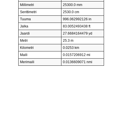
Millimetri
25300.0 mm
Senttimetri
2530.0 cm
Tuuma
996.062992126 in
Jalka
83.0052493438 ft
Jaardi
27.6684164479 yd
Metri
25.3 m
Kilometri
0.0253 km
Maili
0.0157206912 mi
Merimaili
0.0136609071 nmi