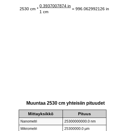
0.3937007874 in
2530 cm *
= 996.062992126 in
1 cm
Muuntaa 2530 cm yhteisiin pituudet
Mittayksikkö
Pituus
Nanometri
25300000000.0 nm
Mikrometri
25300000.0 µm