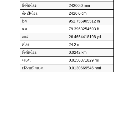
મિલિમીટર
24200.0 mm
સેન્ટીમીટર
2420.0 cm
ઇંચ
952.755905512 in
પગ
79.3963254593 ft
યાર્ડ
26.4654418198 yd
મીટર
24.2 m
કિલોમીટર
0.0242 km
માઇલ
0.0150371829 mi
દરિયાઈ માઇલ
0.0130669546 nmi