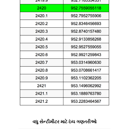
વધુ સેન્ટીમીટર માટે ઇંચ ગણતરીઓ