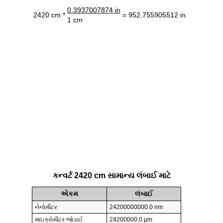
0.3937007874 in
2420 cm *
= 952.755905512 in
1 cm
કન્વર્ટ 2420 cm સામાન્ય લંબાઈ માટે
એકમ
લંબાઈ
નેનોમીટર
24200000000.0 nm
માઇક્રોમીટર જોડાઈ
24200000.0 µm