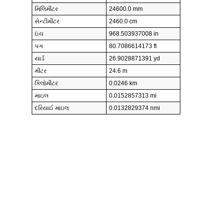
મિલિમીટર
24600.0 mm
સેન્ટીમીટર
2460.0 cm
ઇંચ
968.503937008 in
પગ
80.7086614173 ft
યાર્ડ
26.9028871391 yd
મીટર
24.6 m
કિલોમીટર
0.0246 km
માઇલ
0.0152857313 mi
દરિયાઈ માઇલ
0.0132829374 nmi