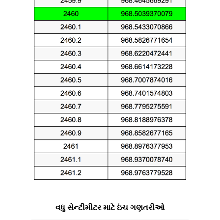
વધુ સેન્ટીમીટર માટે ઇંચ ગણતરીઓ