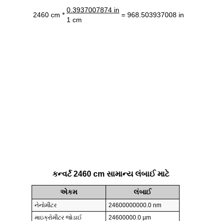
0.3937007874 in
2460 cm *
= 968.503937008 in
1 cm
કન્વર્ટ 2460 cm સામાન્ય લંબાઈ માટે
એકમ
લંબાઈ
નેનોમીટર
24600000000.0 nm
માઇક્રોમીટર જોડાઈ
24600000.0 µm