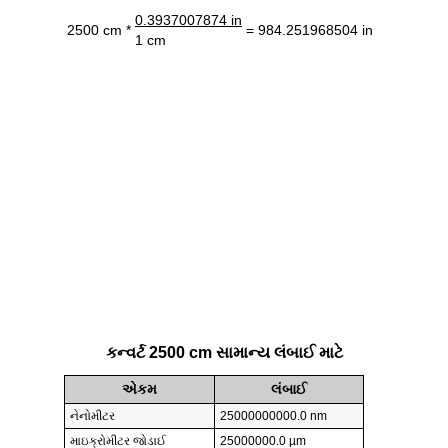
0.3937007874 in
2500 cm *
= 984.251968504 in
1 cm
કન્વર્ટ 2500 cm સામાન્ય લંબાઈ માટે
એકમ
લંબાઈ
નેનોમીટર
25000000000.0 nm
માઇક્રોમીટર જોડાઈ
25000000.0 µm