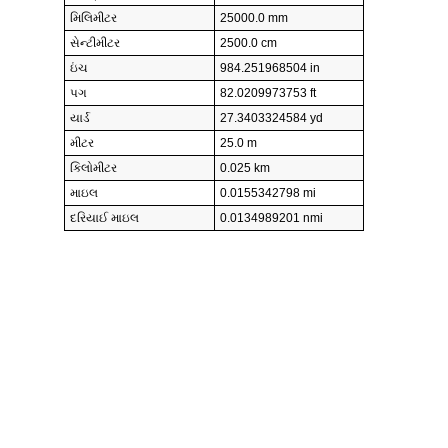
મિલિમીટર
25000.0 mm
સેન્ટીમીટર
2500.0 cm
ઇંચ
984.251968504 in
પગ
82.0209973753 ft
યાર્ડ
27.3403324584 yd
મીટર
25.0 m
કિલોમીટર
0.025 km
માઇલ
0.0155342798 mi
દરિયાઈ માઇલ
0.0134989201 nmi