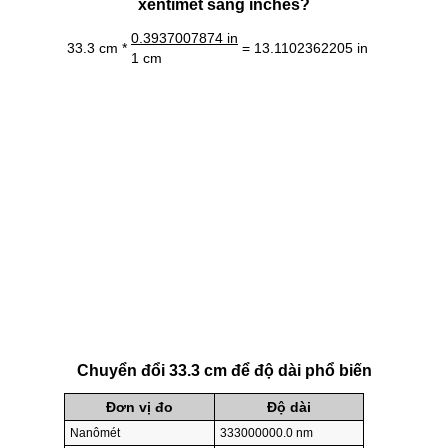
xentimét sang inches?
0.3937007874 in
33.3 cm *
= 13.1102362205 in
1 cm
Chuyển đổi 33.3 cm để độ dài phổ biến
Đơn vị đo
Độ dài
Nanômét
333000000.0 nm