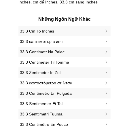
Inches, cm để Inches, 33.3 cm sang Inches
Những Ngôn Ngữ Khác
‎33.3 Cm To Inches
‎33.3 сантиметър в инч
‎33.3 Centimetr Na Palec
‎33.3 Centimeter Til Tomme
‎33.3 Zentimeter In Zoll
‎33.3 εκατοστόμετρο σε ίντσα
‎33.3 Centímetro En Pulgada
‎33.3 Sentimeeter Et Toll
‎33.3 Senttimetri Tuuma
‎33.3 Centimètre En Pouce