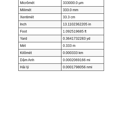
Micrômét
333000.0 µm
Milimét
333.0 mm
Xentimét
33.3 cm
Inch
13.1102362205 in
Foot
1.092519685 ft
Yard
0.3641732283 yd
Mét
0.333 m
Kilômét
0.000333 km
Dặm Anh
0.0002069166 mi
Hải lý
0.0001798056 nmi