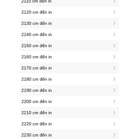
2110 cm đến in
2120 cm đến in
2130 cm đến in
2140 cm đến in
2150 cm đến in
2160 cm đến in
2170 cm đến in
2180 cm đến in
2190 cm đến in
2200 cm đến in
2210 cm đến in
2220 cm đến in
2230 cm đến in