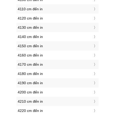
4110 cm đến in
4120 cm đến in
4130 cm đến in
4140 cm đến in
4150 cm đến in
4160 cm đến in
4170 cm đến in
4180 cm đến in
4190 cm đến in
4200 cm đến in
4210 cm đến in
4220 cm đến in