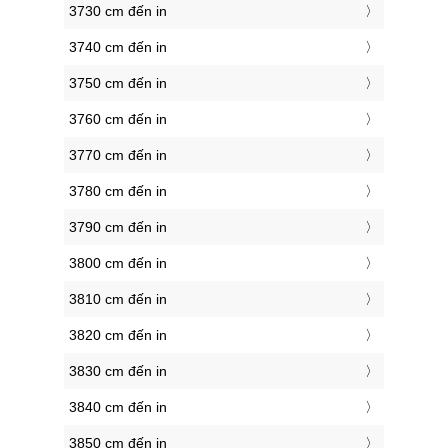
3730 cm đến in
3740 cm đến in
3750 cm đến in
3760 cm đến in
3770 cm đến in
3780 cm đến in
3790 cm đến in
3800 cm đến in
3810 cm đến in
3820 cm đến in
3830 cm đến in
3840 cm đến in
3850 cm đến in