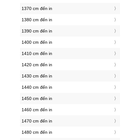
1370 cm đến in
1380 cm đến in
1390 cm đến in
1400 cm đến in
1410 cm đến in
1420 cm đến in
1430 cm đến in
1440 cm đến in
1450 cm đến in
1460 cm đến in
1470 cm đến in
1480 cm đến in