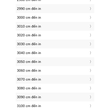
2990 cm đến in
3000 cm đến in
3010 cm đến in
3020 cm đến in
3030 cm đến in
3040 cm đến in
3050 cm đến in
3060 cm đến in
3070 cm đến in
3080 cm đến in
3090 cm đến in
3100 cm đến in