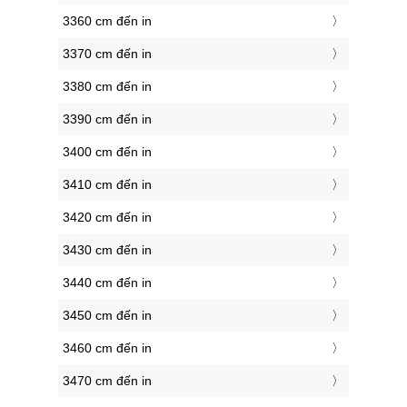
3360 cm đến in
3370 cm đến in
3380 cm đến in
3390 cm đến in
3400 cm đến in
3410 cm đến in
3420 cm đến in
3430 cm đến in
3440 cm đến in
3450 cm đến in
3460 cm đến in
3470 cm đến in