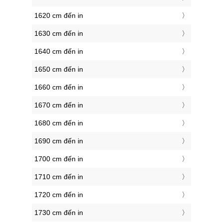
1620 cm đến in
1630 cm đến in
1640 cm đến in
1650 cm đến in
1660 cm đến in
1670 cm đến in
1680 cm đến in
1690 cm đến in
1700 cm đến in
1710 cm đến in
1720 cm đến in
1730 cm đến in