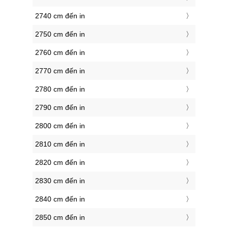
2740 cm đến in
2750 cm đến in
2760 cm đến in
2770 cm đến in
2780 cm đến in
2790 cm đến in
2800 cm đến in
2810 cm đến in
2820 cm đến in
2830 cm đến in
2840 cm đến in
2850 cm đến in