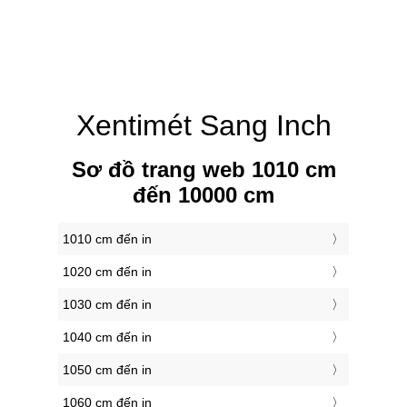
Xentimét Sang Inch
Sơ đồ trang web 1010 cm
đến 10000 cm
1010 cm đến in
1020 cm đến in
1030 cm đến in
1040 cm đến in
1050 cm đến in
1060 cm đến in