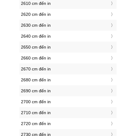
2610 cm đến in
2620 cm đến in
2630 cm đến in
2640 cm đến in
2650 cm đến in
2660 cm đến in
2670 cm đến in
2680 cm đến in
2690 cm đến in
2700 cm đến in
2710 cm đến in
2720 cm đến in
2730 cm đến in