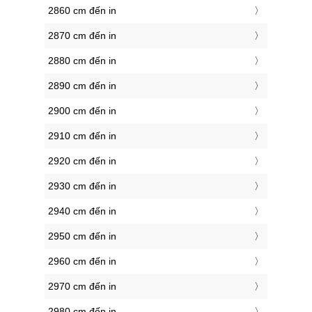
2860 cm đến in
2870 cm đến in
2880 cm đến in
2890 cm đến in
2900 cm đến in
2910 cm đến in
2920 cm đến in
2930 cm đến in
2940 cm đến in
2950 cm đến in
2960 cm đến in
2970 cm đến in
2980 cm đến in