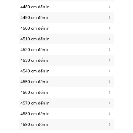
4480 cm đến in
4490 cm đến in
4500 cm đến in
4510 cm đến in
4520 cm đến in
4530 cm đến in
4540 cm đến in
4550 cm đến in
4560 cm đến in
4570 cm đến in
4580 cm đến in
4590 cm đến in