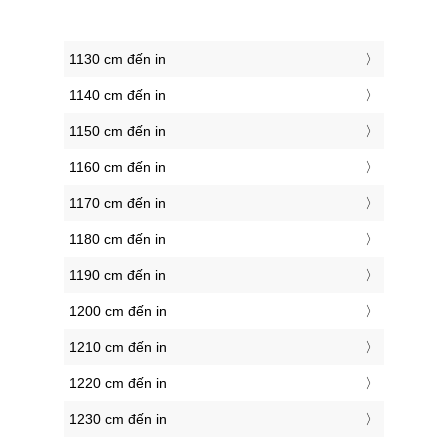
1130 cm đến in
1140 cm đến in
1150 cm đến in
1160 cm đến in
1170 cm đến in
1180 cm đến in
1190 cm đến in
1200 cm đến in
1210 cm đến in
1220 cm đến in
1230 cm đến in