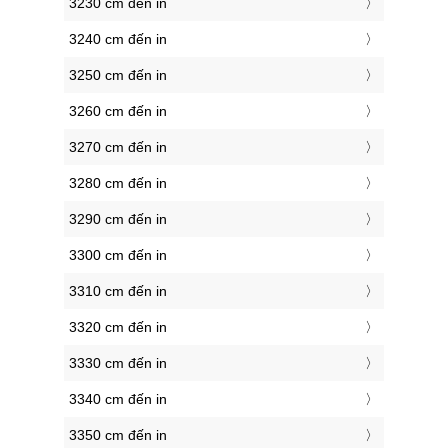
3230 cm đến in
3240 cm đến in
3250 cm đến in
3260 cm đến in
3270 cm đến in
3280 cm đến in
3290 cm đến in
3300 cm đến in
3310 cm đến in
3320 cm đến in
3330 cm đến in
3340 cm đến in
3350 cm đến in