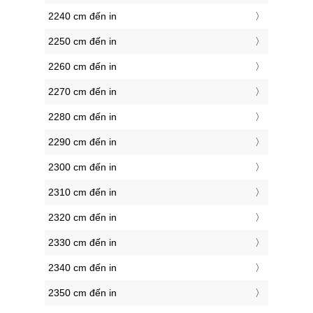
2240 cm đến in
2250 cm đến in
2260 cm đến in
2270 cm đến in
2280 cm đến in
2290 cm đến in
2300 cm đến in
2310 cm đến in
2320 cm đến in
2330 cm đến in
2340 cm đến in
2350 cm đến in