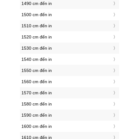
1490 cm đến in
1500 cm đến in
1510 cm đến in
1520 cm đến in
1530 cm đến in
1540 cm đến in
1550 cm đến in
1560 cm đến in
1570 cm đến in
1580 cm đến in
1590 cm đến in
1600 cm đến in
1610 cm đến in