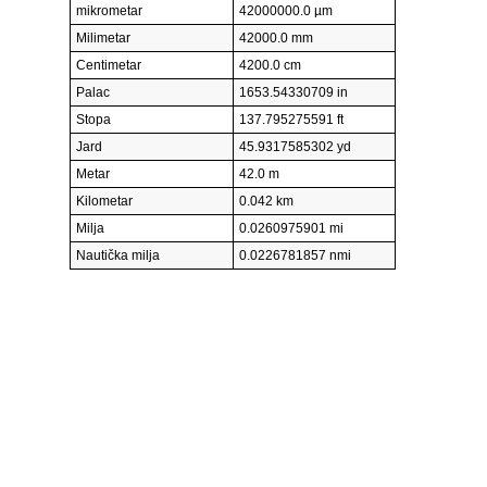
mikrometar
42000000.0 µm
Milimetar
42000.0 mm
Centimetar
4200.0 cm
Palac
1653.54330709 in
Stopa
137.795275591 ft
Jard
45.9317585302 yd
Metar
42.0 m
Kilometar
0.042 km
Milja
0.0260975901 mi
Nautička milja
0.0226781857 nmi