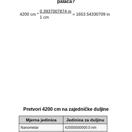
palaca?
0.3937007874 in
4200 cm *
= 1653.54330709 in
1 cm
Pretvori 4200 cm na zajedničke duljine
Mjerna jedinica
Jedinica za duljinu
Nanometar
42000000000.0 nm