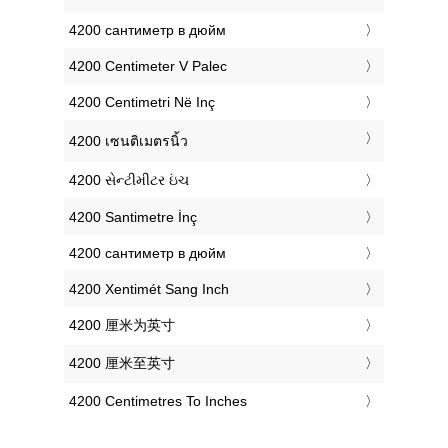
‎4200 сантиметр в дюйм
‎4200 Centimeter V Palec
‎4200 Centimetri Në Inç
‎4200 เซนติเมตรนิ้ว
‎4200 સેન્ટીમીટર ઇંચ
‎4200 Santimetre İnç
‎4200 сантиметр в дюйм
‎4200 Xentimét Sang Inch
‎4200 厘米为英寸
‎4200 厘米至英寸
‎4200 Centimetres To Inches