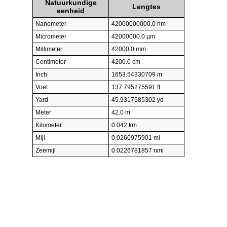
Natuurkundige
Lengtes
eenheid
Nanometer
42000000000.0 nm
Micrometer
42000000.0 µm
Millimeter
42000.0 mm
Centimeter
4200.0 cm
Inch
1653.54330709 in
Voet
137.795275591 ft
Yard
45.9317585302 yd
Meter
42.0 m
Kilometer
0.042 km
Mijl
0.0260975901 mi
Zeemijl
0.0226781857 nmi