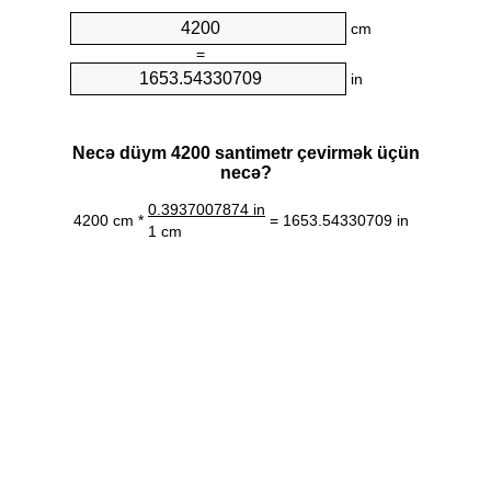
cm
=
in
Necə düym 4200 santimetr çevirmək üçün
necə?
0.3937007874 in
4200 cm *
= 1653.54330709 in
1 cm