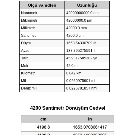
Ölçü vahidləri
Uzunluğu
Nanometr
42000000000.0 nm
Mikrometr
42000000.0 µm
Millimetr
42000.0 mm
Santimetr
4200.0 cm
Düym
1653.54330709 in
Ayaq
137.795275591 ft
Yard
45.9317585302 yd
Metr
42.0 m
Kilometr
0.042 km
Mil
0.0260975901 mi
Deniz mili
0.0226781857 nmi
4200 Santimetr Dönüşüm Cədvəl