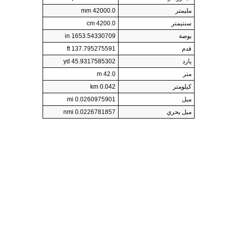
مليمتر
42000.0 mm
سنتيمتر
4200.0 cm
بوصة
1653.54330709 in
قدم
137.795275591 ft
يارد
45.9317585302 yd
متر
42.0 m
كيلومتر
0.042 km
ميل
0.0260975901 mi
ميل بحري
0.0226781857 nmi