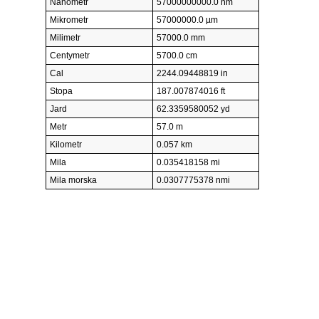
Nanometr
57000000000.0 nm
Mikrometr
57000000.0 µm
Milimetr
57000.0 mm
Centymetr
5700.0 cm
Cal
2244.09448819 in
Stopa
187.007874016 ft
Jard
62.3359580052 yd
Metr
57.0 m
Kilometr
0.057 km
Mila
0.035418158 mi
Mila morska
0.0307775378 nmi