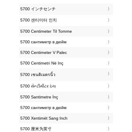
‎5700 インチセンチ
‎5700 센티미터 인치
‎5700 Centimeter Til Tomme
‎5700 сантиметр в дюйм
‎5700 Centimeter V Palec
‎5700 Centimetri Në Inç
‎5700 เซนติเมตรนิ้ว
‎5700 સેન્ટીમીટર ઇંચ
‎5700 Santimetre İnç
‎5700 сантиметр в дюйм
‎5700 Xentimét Sang Inch
‎5700 厘米为英寸