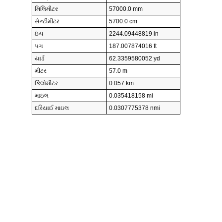
મિલિમીટર
57000.0 mm
સેન્ટીમીટર
5700.0 cm
ઇંચ
2244.09448819 in
પગ
187.007874016 ft
યાર્ડ
62.3359580052 yd
મીટર
57.0 m
કિલોમીટર
0.057 km
માઇલ
0.035418158 mi
દરિયાઈ માઇલ
0.0307775378 nmi