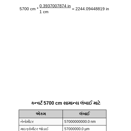
0.3937007874 in
5700 cm *
= 2244.09448819 in
1 cm
કન્વર્ટ 5700 cm સામાન્ય લંબાઈ માટે
એકમ
લંબાઈ
નેનોમીટર
57000000000.0 nm
માઇક્રોમીટર જોડાઈ
57000000.0 µm