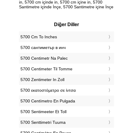
in, 5700 cm içinde in, 5700 cm içine in, 5700
Santimetre içinde İnçe, 5700 Santimetre içine İnçe
Diğer Diller
‎5700 Cm To Inches
‎5700 сантиметър в инч
‎5700 Centimetr Na Palec
‎5700 Centimeter Til Tomme
‎5700 Zentimeter In Zoll
‎5700 εκατοστόμετρο σε ίντσα
‎5700 Centímetro En Pulgada
‎5700 Sentimeeter Et Toll
‎5700 Senttimetri Tuuma
‎5700 Centimètre En Pouce