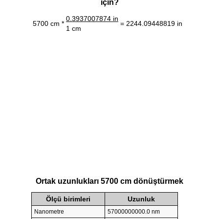
için?
0.3937007874 in
5700 cm *
= 2244.09448819 in
1 cm
Ortak uzunlukları 5700 cm dönüştürmek
Ölçü birimleri
Uzunluk
Nanometre
57000000000.0 nm