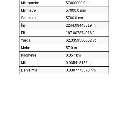
Mikrometre
57000000.0 µm
Milimetre
57000.0 mm
Santimetre
5700.0 cm
İnç
2244.09448819 in
Fit
187.007874016 ft
Yarda
62.3359580052 yd
Metre
57.0 m
Kilometre
0.057 km
Mil
0.035418158 mi
Deniz mili
0.0307775378 nmi