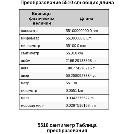
Преобразование 5510 cm общих длина
Единицы
физических
Длина
величин
нанометр
55100000000.0 nm
микрометр
55100000.0 µm
миллиметр
55100.0 mm
сантиметр
5510.0 cm
дюйм
2169.29133858 in
нога
180.774278215 ft
двор
60.2580927384 yd
метр
55.1 m
километр
0.0551 km
миля
0.0342375527 mi
морская миля
0.0297516199 nmi
5510 сантиметр Таблица
преобразования