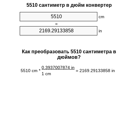
5510 сантиметр в дюйм конвертер
cm
=
in
Как преобразовать 5510 сантиметра в
дюймов?
0.3937007874 in
5510 cm *
= 2169.29133858 in
1 cm