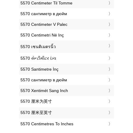
‎5570 Centimeter Til Tomme
‎5570 сантиметр в дюйм
‎5570 Centimeter V Palec
‎5570 Centimetri Në Inç
‎5570 เซนติเมตรนิ้ว
‎5570 સેન્ટીમીટર ઇંચ
‎5570 Santimetre İnç
‎5570 сантиметр в дюйм
‎5570 Xentimét Sang Inch
‎5570 厘米为英寸
‎5570 厘米至英寸
‎5570 Centimetres To Inches