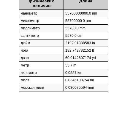
физических
Длина
величин
нанометр
55700000000.0 nm
микрометр
55700000.0 µm
миллиметр
55700.0 mm
сантиметр
5570.0 cm
дюйм
2192.91338583 in
нога
182.742782152 ft
двор
60.9142607174 yd
метр
55.7 m
километр
0.0557 km
миля
0.0346103754 mi
морская миля
0.030075594 nmi