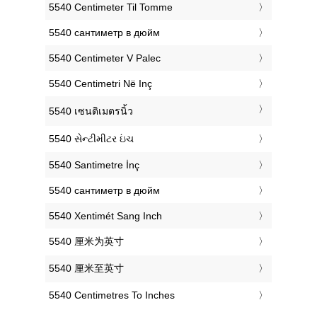
‎5540 Centimeter Til Tomme
‎5540 сантиметр в дюйм
‎5540 Centimeter V Palec
‎5540 Centimetri Në Inç
‎5540 เซนติเมตรนิ้ว
‎5540 સેન્ટીમીટર ઇંચ
‎5540 Santimetre İnç
‎5540 сантиметр в дюйм
‎5540 Xentimét Sang Inch
‎5540 厘米为英寸
‎5540 厘米至英寸
‎5540 Centimetres To Inches