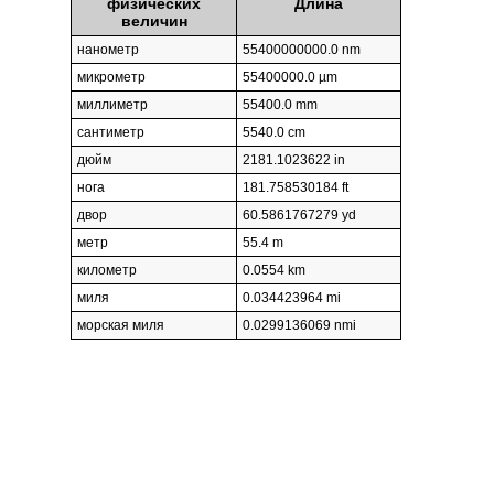
физических
Длина
величин
нанометр
55400000000.0 nm
микрометр
55400000.0 µm
миллиметр
55400.0 mm
сантиметр
5540.0 cm
дюйм
2181.1023622 in
нога
181.758530184 ft
двор
60.5861767279 yd
метр
55.4 m
километр
0.0554 km
миля
0.034423964 mi
морская миля
0.0299136069 nmi