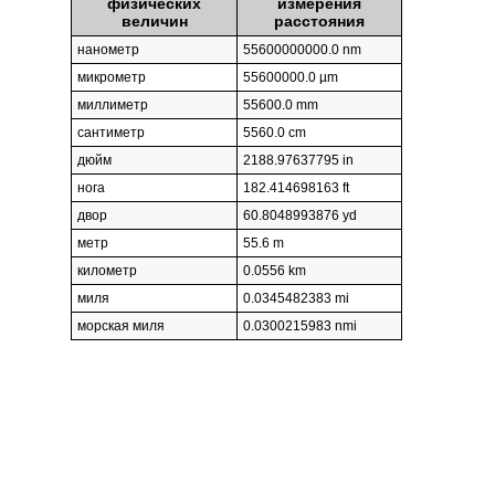
физических
измерения
величин
расстояния
нанометр
55600000000.0 nm
микрометр
55600000.0 µm
миллиметр
55600.0 mm
сантиметр
5560.0 cm
дюйм
2188.97637795 in
нога
182.414698163 ft
двор
60.8048993876 yd
метр
55.6 m
километр
0.0556 km
миля
0.0345482383 mi
морская миля
0.0300215983 nmi