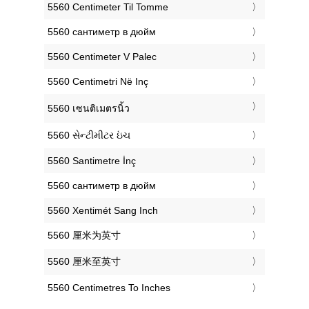
‎5560 Centimeter Til Tomme
‎5560 сантиметр в дюйм
‎5560 Centimeter V Palec
‎5560 Centimetri Në Inç
‎5560 เซนติเมตรนิ้ว
‎5560 સેન્ટીમીટર ઇંચ
‎5560 Santimetre İnç
‎5560 сантиметр в дюйм
‎5560 Xentimét Sang Inch
‎5560 厘米为英寸
‎5560 厘米至英寸
‎5560 Centimetres To Inches