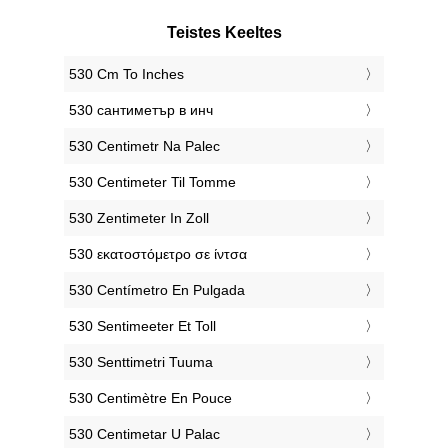
Teistes Keeltes
‎530 Cm To Inches
‎530 сантиметър в инч
‎530 Centimetr Na Palec
‎530 Centimeter Til Tomme
‎530 Zentimeter In Zoll
‎530 εκατοστόμετρο σε ίντσα
‎530 Centímetro En Pulgada
‎530 Sentimeeter Et Toll
‎530 Senttimetri Tuuma
‎530 Centimètre En Pouce
‎530 Centimetar U Palac