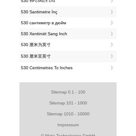
‎530 સેન્ટીમીટર ઇંચ
‎530 Santimetre İnç
‎530 сантиметр в дюйм
‎530 Xentimét Sang Inch
‎530 厘米为英寸
‎530 厘米至英寸
‎530 Centimetres To Inches
Sitemap 0.1 - 100
Sitemap 101 - 1000
Sitemap 1010 - 10000
Impressum
© Meta Technologies GmbH