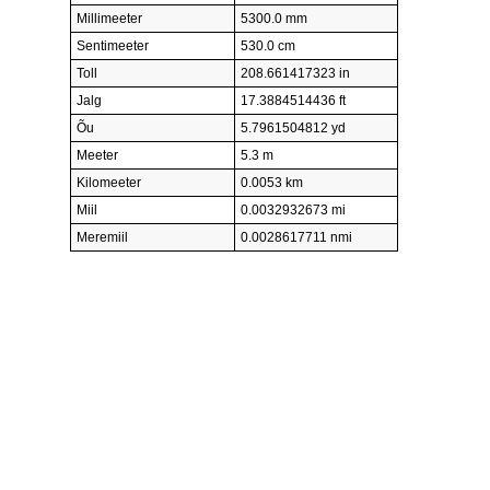
Millimeeter
5300.0 mm
Sentimeeter
530.0 cm
Toll
208.661417323 in
Jalg
17.3884514436 ft
Õu
5.7961504812 yd
Meeter
5.3 m
Kilomeeter
0.0053 km
Miil
0.0032932673 mi
Meremiil
0.0028617711 nmi