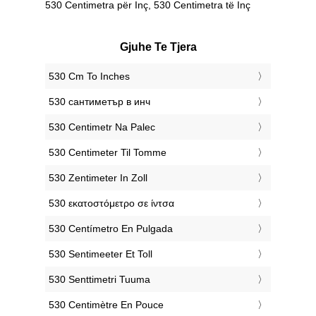
530 Centimetra për Inç, 530 Centimetra të Inç
Gjuhe Te Tjera
‎530 Cm To Inches
‎530 сантиметър в инч
‎530 Centimetr Na Palec
‎530 Centimeter Til Tomme
‎530 Zentimeter In Zoll
‎530 εκατοστόμετρο σε ίντσα
‎530 Centímetro En Pulgada
‎530 Sentimeeter Et Toll
‎530 Senttimetri Tuuma
‎530 Centimètre En Pouce