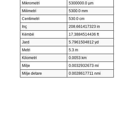
Mikrometri
5300000.0 µm
Milimetri
5300.0 mm
Centimetri
530.0 cm
Inç
208.661417323 in
Këmbë
17.3884514436 ft
Jard
5.7961504812 yd
Metri
5.3 m
Kilometri
0.0053 km
Milje
0.0032932673 mi
Milje detare
0.0028617711 nmi