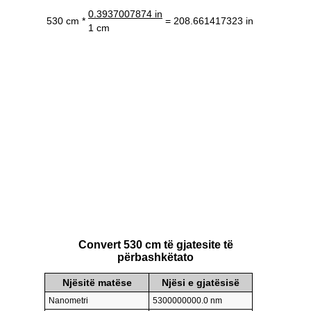
0.3937007874 in
530 cm *
= 208.661417323 in
1 cm
Convert 530 cm të gjatesite të
përbashkëtato
Njësitë matëse
Njësi e gjatësisë
Nanometri
5300000000.0 nm