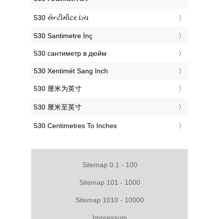
‎530 સેન્ટીમીટર ઇંચ
‎530 Santimetre İnç
‎530 сантиметр в дюйм
‎530 Xentimét Sang Inch
‎530 厘米为英寸
‎530 厘米至英寸
‎530 Centimetres To Inches
Sitemap 0.1 - 100
Sitemap 101 - 1000
Sitemap 1010 - 10000
Impressum