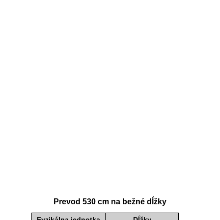
Prevod 530 cm na bežné dĺžky
Fyzikálna jednotka
Dĺžky