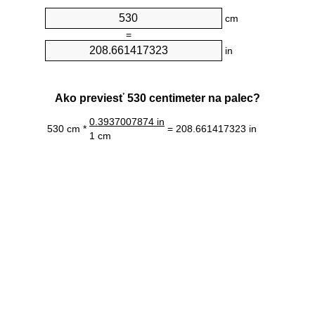
cm
=
in
Ako previesť 530 centimeter na palec?
0.3937007874 in
530 cm *
= 208.661417323 in
1 cm