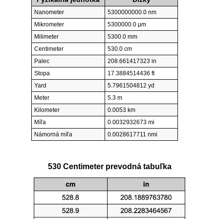
Nanometer
5300000000.0 nm
Mikrometer
5300000.0 µm
Milimeter
5300.0 mm
Centimeter
530.0 cm
Palec
208.661417323 in
Stopa
17.3884514436 ft
Yard
5.7961504812 yd
Meter
5.3 m
Kilometer
0.0053 km
Míľa
0.0032932673 mi
Námorná míľa
0.0028617711 nmi
530 Centimeter prevodná tabuľka