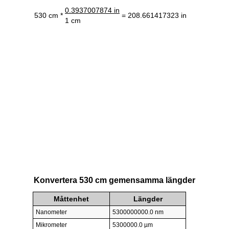
0.3937007874 in
530 cm *
= 208.661417323 in
1 cm
Konvertera 530 cm gemensamma längder
Måttenhet
Längder
Nanometer
5300000000.0 nm
Mikrometer
5300000.0 µm