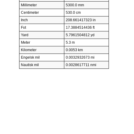
Millimeter
5300.0 mm
Centimeter
530.0 cm
Inch
208.661417323 in
Fot
17.3884514436 ft
Yard
5.7961504812 yd
Meter
5.3 m
Kilometer
0.0053 km
Engelsk mil
0.0032932673 mi
Nautisk mil
0.0028617711 nmi