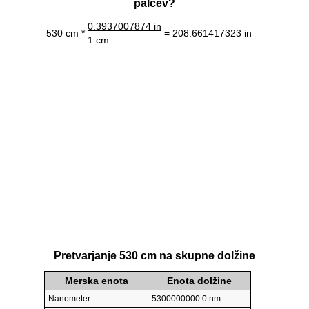
palcev?
0.3937007874 in
530 cm *
= 208.661417323 in
1 cm
Pretvarjanje 530 cm na skupne dolžine
Merska enota
Enota dolžine
Nanometer
5300000000.0 nm