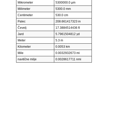
Mikrometer
5300000.0 µm
Milimeter
5300.0 mm
Centimeter
530.0 cm
Palec
208.661417323 in
Čevelj
17.3884514436 ft
Jard
5.7961504812 yd
Meter
5.3 m
Kilometer
0.0053 km
Mile
0.0032932673 mi
navtične milje
0.0028617711 nmi