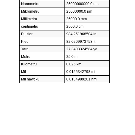
Nanometru
25000000000.0 nm
Mikrometru
25000000.0 µm
Millimetru
25000.0 mm
ċentimetru
2500.0 cm
Pulzier
984.251968504 in
Piedi
82.0209973753 ft
Yard
27.3403324584 yd
Metru
25.0 m
Kilometru
0.025 km
Mil
0.0155342798 mi
Mil nawtiku
0.0134989201 nmi