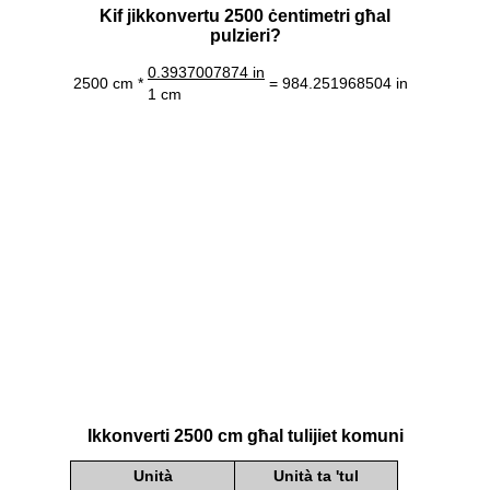
Kif jikkonvertu 2500 ċentimetri għal
pulzieri?
0.3937007874 in
2500 cm *
= 984.251968504 in
1 cm
Ikkonverti 2500 cm għal tulijiet komuni
Unità
Unità ta 'tul