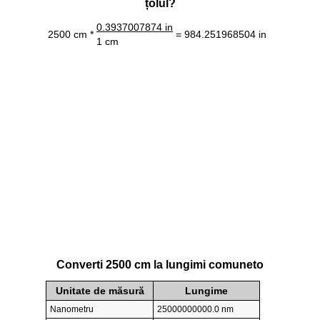
țolul?
0.3937007874 in
2500 cm *
= 984.251968504 in
1 cm
Converti 2500 cm la lungimi comuneto
Unitate de măsură
Lungime
Nanometru
25000000000.0 nm