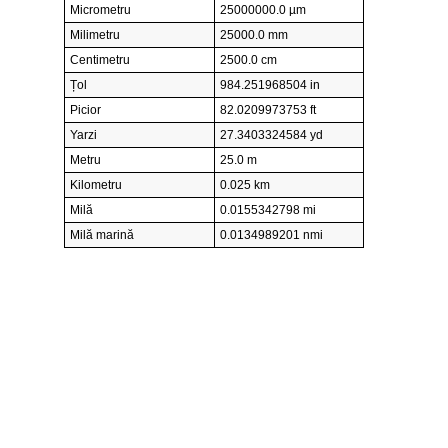
Micrometru
25000000.0 µm
Milimetru
25000.0 mm
Centimetru
2500.0 cm
Țol
984.251968504 in
Picior
82.0209973753 ft
Yarzi
27.3403324584 yd
Metru
25.0 m
Kilometru
0.025 km
Milă
0.0155342798 mi
Milă marină
0.0134989201 nmi