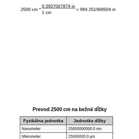
0.3937007874 in
2500 cm *
= 984.251968504 in
1 cm
Prevod 2500 cm na bežné dĺžky
Fyzikálna jednotka
Jednotka dĺžky
Nanometer
25000000000.0 nm
Mikrometer
25000000.0 µm