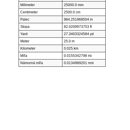
Milimeter
25000.0 mm
Centimeter
2500.0 cm
Palec
984.251968504 in
Stopa
82.0209973753 ft
Yard
27.3403324584 yd
Meter
25.0 m
Kilometer
0.025 km
Míľa
0.0155342798 mi
Námorná míľa
0.0134989201 nmi