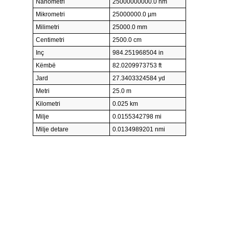
Nanometri
25000000000.0 nm
Mikrometri
25000000.0 µm
Milimetri
25000.0 mm
Centimetri
2500.0 cm
Inç
984.251968504 in
Këmbë
82.0209973753 ft
Jard
27.3403324584 yd
Metri
25.0 m
Kilometri
0.025 km
Milje
0.0155342798 mi
Milje detare
0.0134989201 nmi