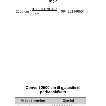
inç?
0.3937007874 in
2500 cm *
= 984.251968504 in
1 cm
Convert 2500 cm të gjatesite të
përbashkëtato
Njësitë matëse
Gjatësi